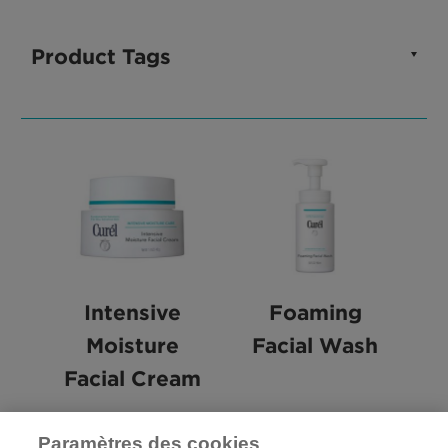
Product Tags
Intensive
Foaming
Moisture
Facial Wash
Facial Cream
Paramètres des cookies