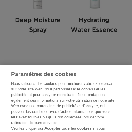
Deep Moisture
Hydrating
Spray
Water Essence
ONTDEK MEER
Paramètres des cookies
Nous utilisons des cookies pour améliorer votre expérience
sur notre site Web, pour personnaliser le contenu et les
publicités et pour analyser notre trafic. Nous partageons
également des informations sur votre utilisation de notre site
Web avec nos partenaires de publicité et d'analyse, qui
VOLG ONS
peuvent les combiner avec d'autres informations que vous
leur avez fournies ou qu'ils ont collectées lors de votre
utilisation de leurs services.
Veuillez cliquer sur
Accepter tous les cookies
si vous