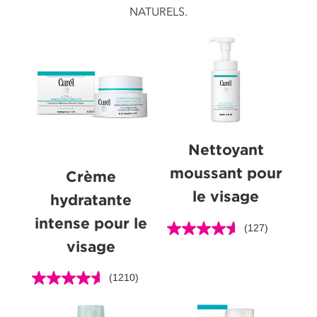
NATURELS.
Nettoyant
moussant pour
Crème
le visage
hydratante
intense pour le
(127)
4.6
visage
étoile(s)
sur
(1210)
5.
4.6
127
étoile(s)
évaluations
sur