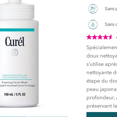
Sans 
Sans c
Spécialement
doux nettoya
s’utilise apr
nettoyante d
étape du dou
peau japonai
profondeur, a
préservant l