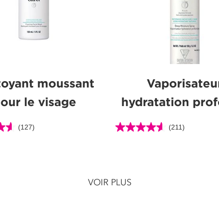
toyant moussant
Vaporisateu
our le visage
hydratation pro
(127)
(211)
4.6
étoile(s)
sur
5.
211
VOIR PLUS
ns
évaluations