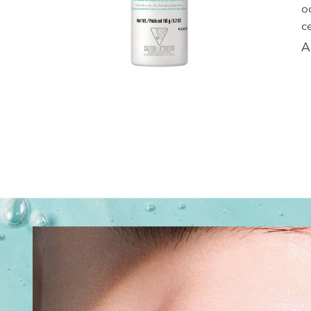
o
c
A