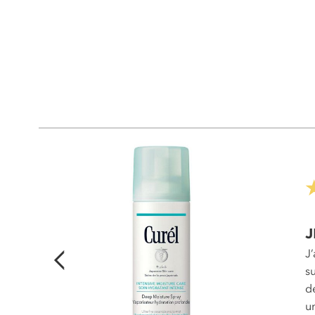
J
J
 douce
s
te
d
 le
u