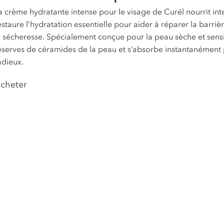
a crème hydratante intense pour le visage de Curél nourrit int
estaure l’hydratation essentielle pour aider à réparer la barriè
a sécheresse. Spécialement conçue pour la peau sèche et sensib
éserves de céramides de la peau et s’absorbe instantanément 
adieux.
cheter