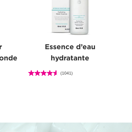
r
Essence d’eau
fonde
hydratante
(1041)
4.6
étoile(s)
sur
5.
1041
évaluations