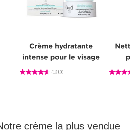
Crème hydratante
Net
intense pour le visage
p
(1210)
4.6
4.6
étoile(s)
étoile(s)
sur
sur
5.
5.
1210
127
évaluations
évaluatio
Notre crème la plus vendue