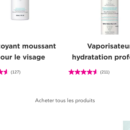
toyant moussant
Vaporisateu
our le visage
hydratation pro
(127)
(211)
4.6
étoile(s)
sur
5.
Acheter tous les produits
211
ns
évaluations