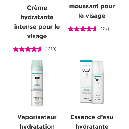
moussant pour
Crème
le visage
hydratante
intense pour le
(127)
4.6
visage
étoile(s)
sur
(1210)
5.
4.6
127
étoile(s)
évaluations
sur
5.
1210
évaluations
Vaporisateur
Essence d’eau
hydratation
hydratante