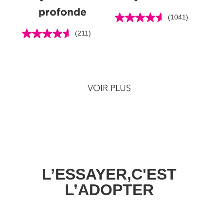
profonde
(1041)
4.6
étoile(s)
(211)
4.6
sur
étoile(s)
5.
sur
1041
5.
évaluations
211
VOIR PLUS
évaluations
L’ESSAYER,C'EST
L’ADOPTER