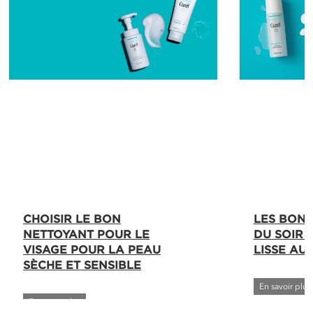
CHOISIR LE BON
LES BONN
NETTOYANT POUR LE
DU SOIR 
VISAGE POUR LA PEAU
LISSE AU 
SÈCHE ET SENSIBLE
En savoir plus
En savoir plus