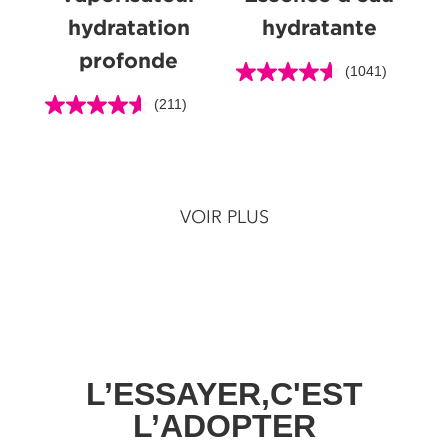
hydratation
hydratante
profonde
(1041)
4.6
étoile(s)
(211)
4.6
sur
étoile(s)
5.
sur
1041
5.
évaluations
211
VOIR PLUS
évaluations
L’ESSAYER,C'EST
L’ADOPTER