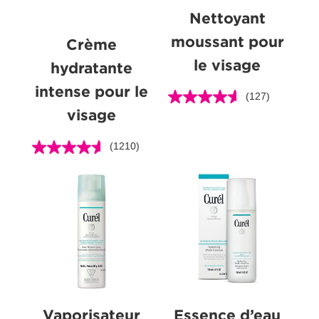
Nettoyant
moussant pour
Crème
le visage
hydratante
intense pour le
(127)
4.6
visage
étoile(s)
sur
(1210)
5.
4.6
127
étoile(s)
évaluations
sur
5.
1210
évaluations
Vaporisateur
Essence d’eau