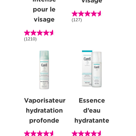
visage
pour le
visage
(127)
4.6
étoile(s)
sur
(1210)
4.6
5.
étoile(s)
127
sur
évaluations
5.
1210
évaluations
Vaporisateur
Essence
hydratation
d’eau
profonde
hydratante