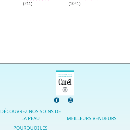
(211)
(1041)
4.6
4.6
étoile(s)
étoile(s)
sur
sur
5.
5.
211
1041
évaluations
évaluations
DÉCOUVREZ NOS SOINS DE
LA PEAU
MEILLEURS VENDEURS
POURQUOI LES