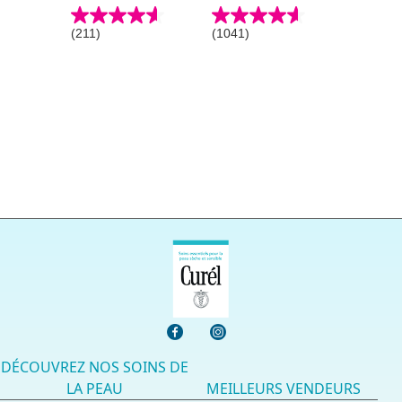
(211)
(1041)
4.6
4.6
étoile(s)
étoile(s)
sur
sur
5.
5.
211
1041
évaluations
évaluations
DÉCOUVREZ NOS SOINS DE
LA PEAU
MEILLEURS VENDEURS