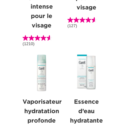
intense
visage
pour le
visage
(127)
4.6
étoile(s)
sur
(1210)
4.6
5.
étoile(s)
127
sur
évaluations
5.
1210
évaluations
Vaporisateur
Essence
hydratation
d’eau
profonde
hydratante