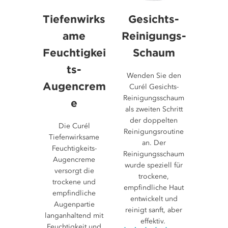
Tiefenwirks
Gesichts-
ame
Reinigungs-
Feuchtigkei
Schaum
ts-
Wenden Sie den
Augencrem
Curél Gesichts-
Reinigungsschaum
e
als zweiten Schritt
der doppelten
Die Curél
Reinigungsroutine
Tiefenwirksame
an. Der
Feuchtigkeits-
Reinigungsschaum
Augencreme
wurde speziell für
versorgt die
trockene,
trockene und
empfindliche Haut
empfindliche
entwickelt und
Augenpartie
reinigt sanft, aber
langanhaltend mit
effektiv.
Feuchtigkeit und