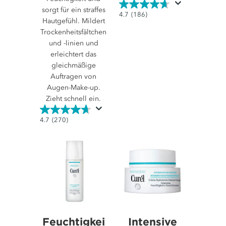
sorgt für ein straffes
4.7
4.7
(186)
Hautgefühl. Mildert
von
Trockenheitsfältchen
5
und -linien und
Sternen.
erleichtert das
186
gleichmäßige
Bewertungen
Auftragen von
Augen-Make-up.
Zieht schnell ein.
4.7
4.7
(270)
von
5
Sternen.
270
Bewertungen
Feuchtigkei
Intensive