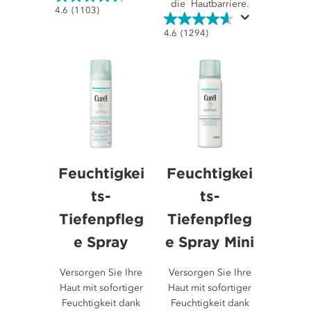
die Hautbarriere.
4.6
4.6
(1103)
von
4.6
4.6
(1294)
5
von
Sternen.
5
1103
Sternen.
Bewertungen
1294
Bewertungen
Feuchtigkei
Feuchtigkei
ts-
ts-
Tiefenpfleg
Tiefenpfleg
e Spray
e Spray Mini
Versorgen Sie Ihre
Versorgen Sie Ihre
Haut mit sofortiger
Haut mit sofortiger
Feuchtigkeit dank
Feuchtigkeit dank