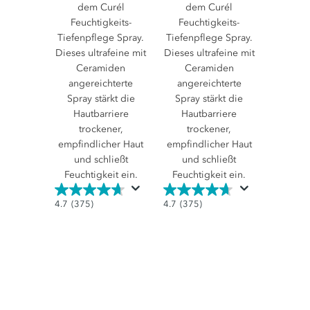
dem Curél
dem Curél
Feuchtigkeits-
Feuchtigkeits-
Tiefenpflege Spray.
Tiefenpflege Spray.
Dieses ultrafeine mit
Dieses ultrafeine mit
Ceramiden
Ceramiden
angereichterte
angereichterte
Spray stärkt die
Spray stärkt die
Hautbarriere
Hautbarriere
trockener,
trockener,
empfindlicher Haut
empfindlicher Haut
und schließt
und schließt
Feuchtigkeit ein.
Feuchtigkeit ein.
4.7
4.7
4.7
(375)
4.7
(375)
von
von
5
5
Sternen.
Sternen.
375
375
Bewertungen
Bewertungen