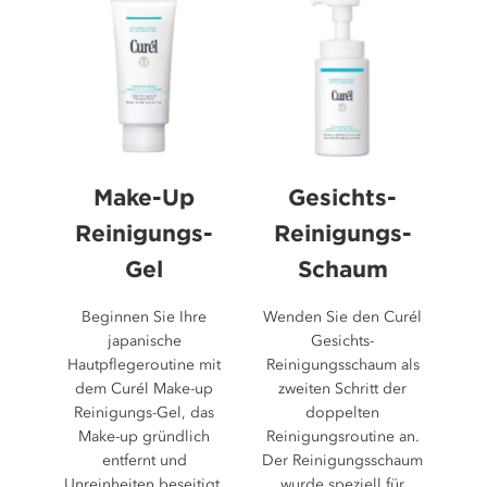
Sternen.
97
Bewertungen
Make-Up
Gesichts-
Reinigungs-
Reinigungs-
Gel
Schaum
Beginnen Sie Ihre
Wenden Sie den Curél
japanische
Gesichts-
Hautpflegeroutine mit
Reinigungsschaum als
dem Curél Make-up
zweiten Schritt der
Reinigungs-Gel, das
doppelten
Make-up gründlich
Reinigungsroutine an.
entfernt und
Der Reinigungsschaum
Unreinheiten beseitigt,
wurde speziell für