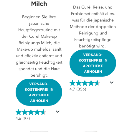
Milch
Das Curél Reise. und
Probierset enthält alles,
Beginnen Sie Ihre
was für die japanische
japanische
Methode der doppelten
Hautpflegeroutine mit
Reinigung und
der Curél Make-up
Feuchtigkeitspflege
Reinigungs-Milch, die
benötigt wird.
Make-up mühelos, sanft
VERSAND-
und effektiv entfernt und
KOSTENFREI IN
gleichzeitig Feuchtigkeit
APOTHEKE
spendet und die Haut
ABHOLEN
beruhigt.
VERSAND-
4.7
KOSTENFREI IN
4.7
(356)
APOTHEKE
von
ABHOLEN
5
Sternen.
356
4.6
4.6
(97)
Bewertungen
von
5