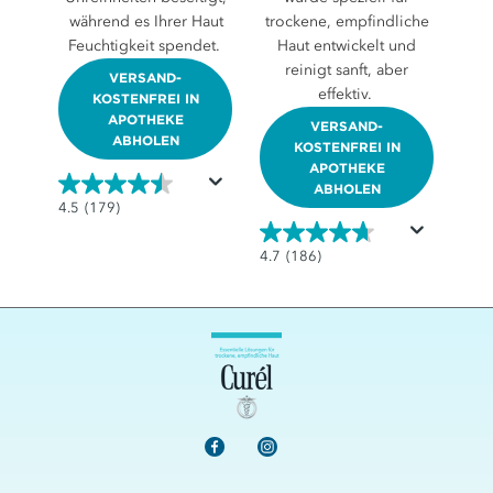
während es Ihrer Haut
trockene, empfindliche
Feuchtigkeit spendet.
Haut entwickelt und
reinigt sanft, aber
VERSAND-
effektiv.
KOSTENFREI IN
APOTHEKE
VERSAND-
ABHOLEN
KOSTENFREI IN
APOTHEKE
ABHOLEN
4.5
4.5
(179)
von
5
4.7
4.7
(186)
Sternen.
von
179
5
Bewertungen
Sternen.
186
Bewertungen