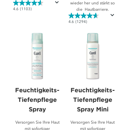
wieder her und stärkt so
4.6
4.6
(1103)
die Hautbarriere.
von
5
4.6
4.6
(1294)
Sternen.
von
1103
5
Bewertungen
Sternen.
1294
Bewertungen
Feuchtigkeits-
Feuchtigkeits-
Tiefenpflege
Tiefenpflege
Spray
Spray Mini
Versorgen Sie Ihre Haut
Versorgen Sie Ihre Haut
mit sofortiger
mit sofortiger