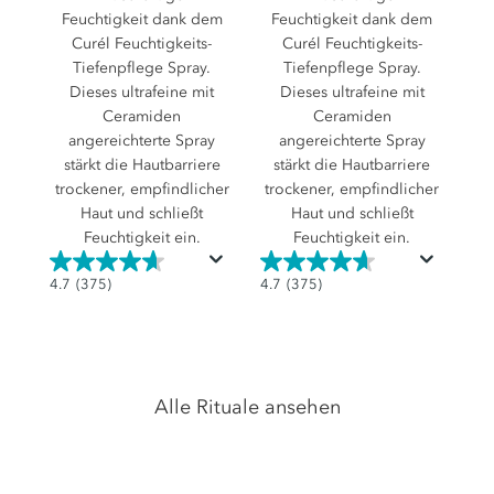
Feuchtigkeit dank dem
Feuchtigkeit dank dem
Curél Feuchtigkeits-
Curél Feuchtigkeits-
Tiefenpflege Spray.
Tiefenpflege Spray.
Dieses ultrafeine mit
Dieses ultrafeine mit
Ceramiden
Ceramiden
angereichterte Spray
angereichterte Spray
stärkt die Hautbarriere
stärkt die Hautbarriere
trockener, empfindlicher
trockener, empfindlicher
Haut und schließt
Haut und schließt
Feuchtigkeit ein.
Feuchtigkeit ein.
4.7
4.7
4.7
(375)
4.7
(375)
von
von
5
5
Sternen.
Sternen.
375
375
Alle Rituale ansehen
Bewertungen
Bewertungen