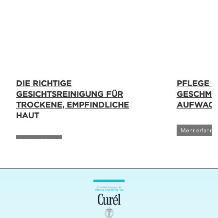
DIE RICHTIGE
PFLEGE Ü
GESICHTSREINIGUNG FÜR
GESCHMEI
TROCKENE, EMPFINDLICHE
AUFWAC
HAUT
Mehr erfahre
Mehr erfahren