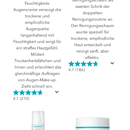
Reinigungsschaum als
Feuchtigkeits-
zweiten Schritt der
Augencreme versorgt die
doppelten
trockene und
Reinigungsroutine an.
empfindliche
Der Reinigungsschaum
Augenpartie
wurde speziell für
langanhaltend mit
trockene, empfindliche
Feuchtigkeit und sorgt für
Haut entwickelt und
ein straffes Hautgefühl.
reinigt sanft, aber
Mildert
effektiv.
Trockenheitsfältchen und
-linien und erleichtert das
4.7
4.7
(186)
gleichmäßige Auftragen
von
von Augen-Make-up.
5
Zieht schnell ein.
Sternen.
186
4.7
4.7
(270)
Bewertungen
von
5
Sternen.
270