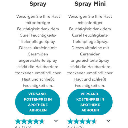
Spray
Spray Mini
Versorgen Sie Ihre Haut
Versorgen Sie Ihre Haut
mit sofortiger
mit sofortiger
Feuchtigkeit dank dem
Feuchtigkeit dank dem
Curél Feuchtigkeits-
Curél Feuchtigkeits-
Tiefenpflege Spray.
Tiefenpflege Spray.
Dieses ultrafeine mit
Dieses ultrafeine mit
Ceramiden
Ceramiden
angereichterte Spray
angereichterte Spray
stärkt die Hautbarriere
stärkt die Hautbarriere
trockener, empfindlicher
trockener, empfindlicher
Haut und schließt
Haut und schließt
Feuchtigkeit ein.
Feuchtigkeit ein.
VERSAND-
VERSAND-
KOSTENFREI IN
KOSTENFREI IN
APOTHEKE
APOTHEKE
ABHOLEN
ABHOLEN
4.7
4.7
4.7
(375)
4.7
(375)