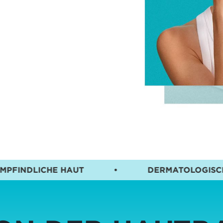
E HAUT
•
DERMATOLOGISCH GETESTET