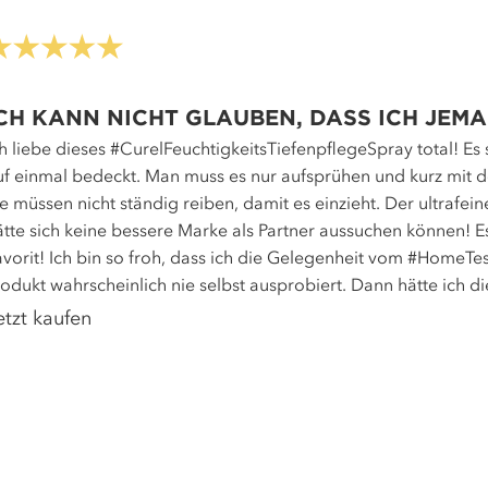
CH KANN NICHT GLAUBEN, DASS ICH JEMA
ch liebe dieses #CurelFeuchtigkeitsTiefenpflegeSpray total! Es
uf einmal bedeckt. Man muss es nur aufsprühen und kurz mit 
ie müssen nicht ständig reiben, damit es einzieht. Der ultrafe
ätte sich keine bessere Marke als Partner aussuchen können! Es i
avorit! Ich bin so froh, dass ich die Gelegenheit vom #HomeT
rodukt wahrscheinlich nie selbst ausprobiert. Dann hätte ich d
etzt kaufen