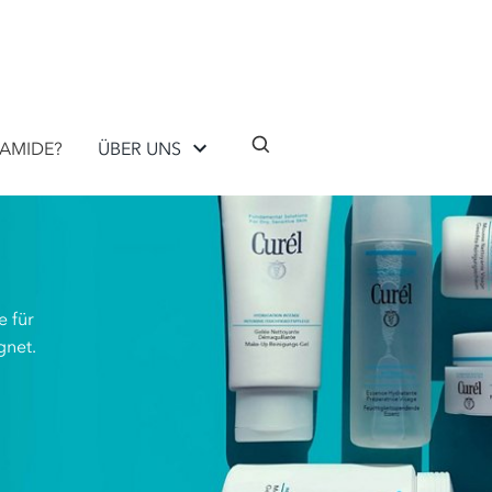
AMIDE?
ÜBER UNS
e für
gnet.