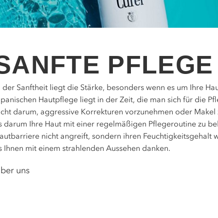
SANFTE PFLEG
n der Sanftheit liegt die Stärke, besonders wenn es um Ihre Ha
apanischen Hautpflege liegt in der Zeit, die man sich für die P
icht darum, aggressive Korrekturen vorzunehmen oder Makel z
s darum Ihre Haut mit einer regelmäßigen Pflegeroutine zu bel
autbarriere nicht angreift, sondern ihren Feuchtigkeitsgehalt w
s Ihnen mit einem strahlenden Aussehen danken.
ber uns