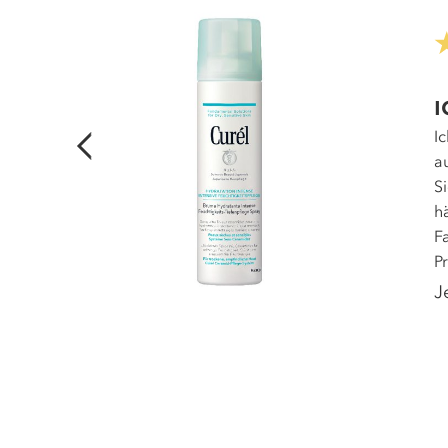
I
I
anft zu
a
ig an
S
ar unter
h
tigkeit.
F
P
J