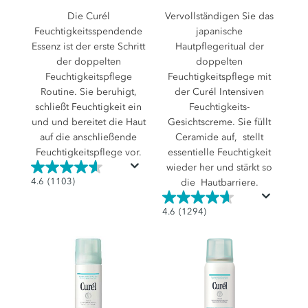
Die Curél
Vervollständigen Sie das
Feuchtigkeitsspendende
japanische
Essenz ist der erste Schritt
Hautpflegeritual der
der doppelten
doppelten
Feuchtigkeitspflege
Feuchtigkeitspflege mit
Routine. Sie beruhigt,
der Curél Intensiven
schließt Feuchtigkeit ein
Feuchtigkeits-
und und bereitet die Haut
Gesichtscreme. Sie füllt
auf die anschließende
Ceramide auf, stellt
Feuchtigkeitspflege vor.
essentielle Feuchtigkeit
wieder her und stärkt so
4.6
4.6
(1103)
die Hautbarriere.
von
5
4.6
4.6
(1294)
Sternen.
von
1103
5
Bewertungen
Sternen.
1294
Bewertungen