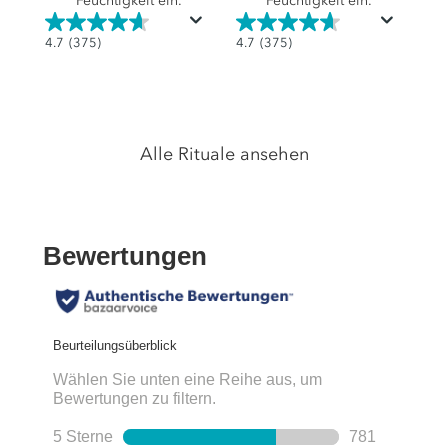
Feuchtigkeit ein.
Feuchtigkeit ein.
4.7
4.7
4.7
(375)
4.7
(375)
von
von
5
5
Sternen.
Sternen.
375
375
Alle Rituale ansehen
Bewertungen
Bewertungen