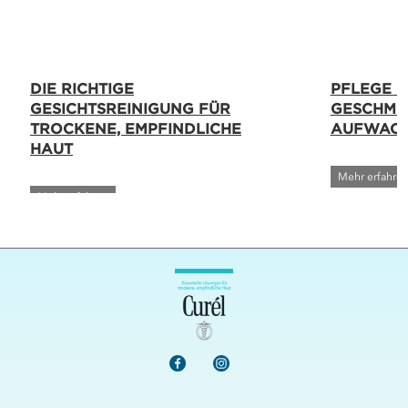
DIE RICHTIGE
PFLEGE Ü
GESICHTSREINIGUNG FÜR
GESCHMEI
TROCKENE, EMPFINDLICHE
AUFWAC
HAUT
Mehr erfahre
Mehr erfahren