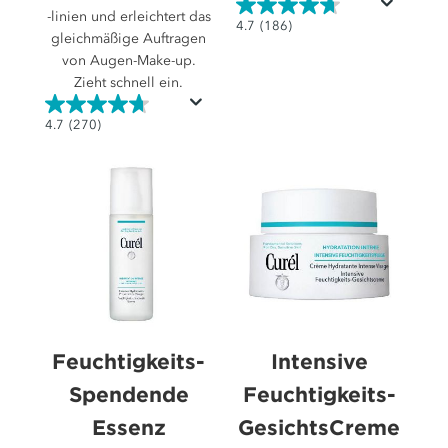
-linien und erleichtert das
4.7
4.7
(186)
gleichmäßige Auftragen
von
von Augen-Make-up.
5
Zieht schnell ein.
Sternen.
186
4.7
4.7
(270)
Bewertungen
von
5
Sternen.
270
Bewertungen
Feuchtigkeits-
Intensive
Spendende
Feuchtigkeits-
Essenz
GesichtsCreme