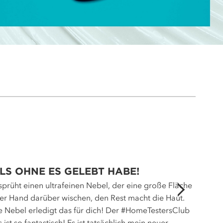
LS OHNE ES GELEBT HABE!
 sprüht einen ultrafeinen Nebel, der eine große Fläche
der Hand darüber wischen, den Rest macht die Haut.
ine Nebel erledigt das für dich! Der #HomeTestersClub
st so fantastisch! Es ist tatsächlich mein neuer