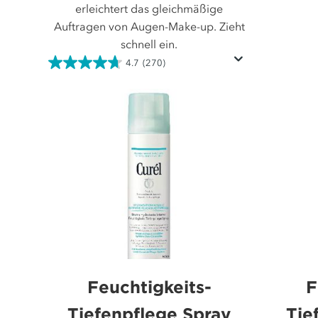
von
erleichtert das gleichmäßige
5
Auftragen von Augen-Make-up. Zieht
Sternen.
schnell ein.
186
4.7
(270)
4.7
Bewertun
von
5
Sternen.
270
Bewertungen
Feuchtigkeits-
F
Tiefenpflege Spray
Tie