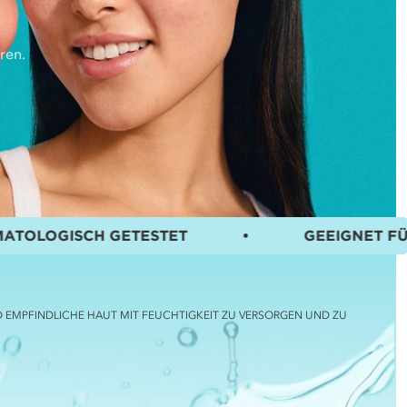
ren.
 GETESTET
•
GEEIGNET FÜR ZU EKZEM
D EMPFINDLICHE HAUT MIT FEUCHTIGKEIT ZU VERSORGEN UND ZU