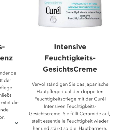
s-
Intensive
senz
Feuchtigkeits-
GesichtsCreme
pendende
tt der
Vervollständigen Sie das japanische
pflege
Hautpflegeritual der doppelten
hließt
Feuchtigkeitspflege mit der Curél
eitet die
Intensiven Feuchtigkeits-
ende
Gesichtscreme. Sie füllt Ceramide auf,
or.
stellt essentielle Feuchtigkeit wieder
her und stärkt so die Hautbarriere.