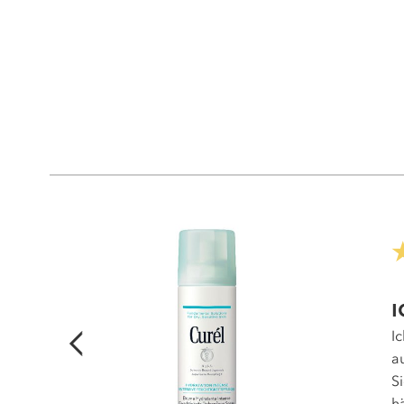
I
I
anft zu
a
ig an
S
ar unter
h