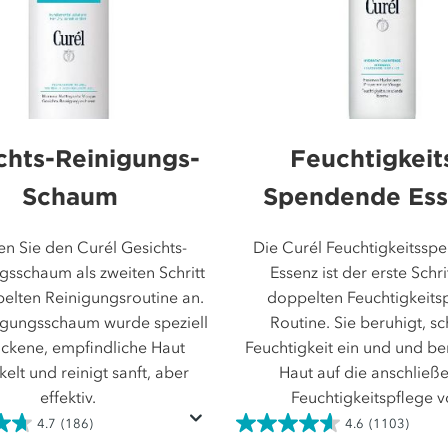
chts-Reinigungs-
Feuchtigkeit
Schaum
Spendende Es
n Sie den Curél Gesichts-
Die Curél Feuchtigkeitss
gsschaum als zweiten Schritt
Essenz ist der erste Schri
elten Reinigungsroutine an.
doppelten Feuchtigkeits
igungsschaum wurde speziell
Routine. Sie beruhigt, sc
ockene, empfindliche Haut
Feuchtigkeit ein und und ber
kelt und reinigt sanft, aber
Haut auf die anschließ
effektiv.
Feuchtigkeitspflege v
4.7
(186)
4.6
(1103)
4.6