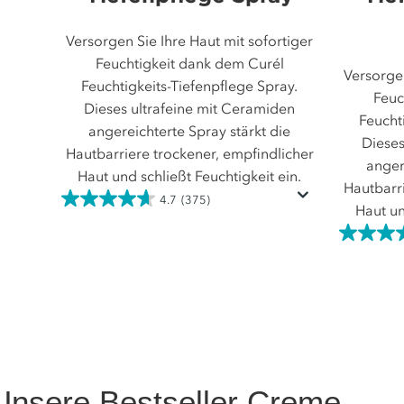
Versorgen Sie Ihre Haut mit sofortiger
Feuchtigkeit dank dem Curél
Versorgen
Feuchtigkeits-Tiefenpflege Spray.
Feuc
Dieses ultrafeine mit Ceramiden
Feucht
angereichterte Spray stärkt die
Dieses
Hautbarriere trockener, empfindlicher
anger
Haut und schließt Feuchtigkeit ein.
Hautbarri
4.7
(375)
4.7
Haut un
von
4.7
5
von
Sternen.
5
375
Sternen.
Bewertungen
375
Bewertun
Unsere Bestseller Creme