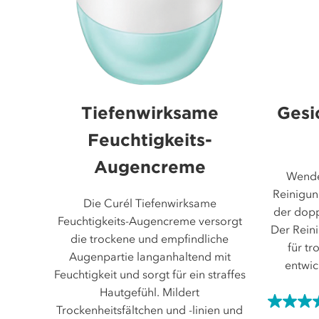
Tiefenwirksame
Gesi
Feuchtigkeits-
Augencreme
Wende
Reinigun
Die Curél Tiefenwirksame
der dopp
Feuchtigkeits-Augencreme versorgt
Der Rein
die trockene und empfindliche
für tr
Augenpartie langanhaltend mit
entwic
Feuchtigkeit und sorgt für ein straffes
Hautgefühl. Mildert
4.7
Trockenheitsfältchen und -linien und