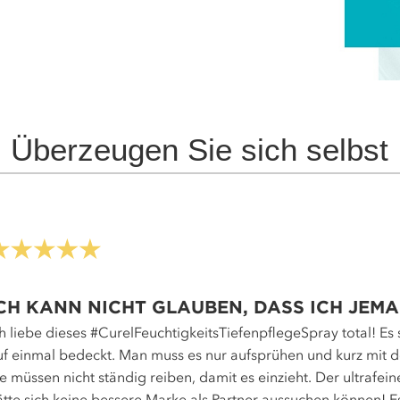
Überzeugen Sie sich selbst
CH KANN NICHT GLAUBEN, DASS ICH JEMA
ch liebe dieses #CurelFeuchtigkeitsTiefenpflegeSpray total! Es
uf einmal bedeckt. Man muss es nur aufsprühen und kurz mit 
ie müssen nicht ständig reiben, damit es einzieht. Der ultrafe
ätte sich keine bessere Marke als Partner aussuchen können! Es i