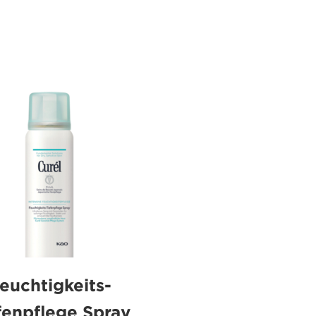
von
5
Sternen.
1103
gen
Bewertungen
euchtigkeits-
fenpflege Spray