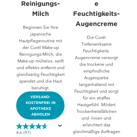
Reinigungs-
e
Milch
Feuchtigkeits-
Augencreme
Beginnen Sie Ihre
japanische
Die Curél
Hautpflegeroutine mit
Tiefenwirksame
der Curél Make-up
Feuchtigkeits-
Reinigungs-Milch, die
Augencreme versorgt
Make-up mühelos, sanft
die trockene und
und effektiv entfernt und
empfindliche
gleichzeitig Feuchtigkeit
Augenpartie
spendet und die Haut
langanhaltend mit
beruhigt.
Feuchtigkeit und sorgt
VERSAND-
für ein straffes
KOSTENFREI IN
Hautgefühl. Mildert
APOTHEKE
Trockenheitsfältchen
ABHOLEN
und -linien und
erleichtert das
gleichmäßige Auftragen
4.6
4.6
(97)