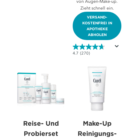
von Augen-Make-up.
von
Zieht schnell ein.
5
Sternen.
VERSAND-
97
KOSTENFREI IN
APOTHEKE
Bewertungen
ABHOLEN
4.7
4.7
(270)
von
5
Sternen.
270
Bewertungen
Reise- Und
Make-Up
Probierset
Reinigungs-