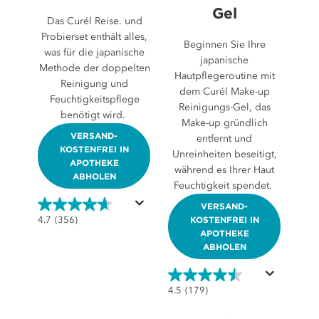
Gel
Das Curél Reise. und
Probierset enthält alles,
Beginnen Sie Ihre
was für die japanische
japanische
Methode der doppelten
Hautpflegeroutine mit
Reinigung und
dem Curél Make-up
Feuchtigkeitspflege
Reinigungs-Gel, das
benötigt wird.
Make-up gründlich
VERSAND-
entfernt und
KOSTENFREI IN
Unreinheiten beseitigt,
APOTHEKE
während es Ihrer Haut
ABHOLEN
Feuchtigkeit spendet.
VERSAND-
4.7
4.7
(356)
KOSTENFREI IN
APOTHEKE
von
ABHOLEN
5
Sternen.
356
4.5
4.5
(179)
Bewertungen
von