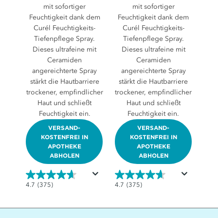
mit sofortiger
mit sofortiger
Feuchtigkeit dank dem
Feuchtigkeit dank dem
Curél Feuchtigkeits-
Curél Feuchtigkeits-
Tiefenpflege Spray.
Tiefenpflege Spray.
Dieses ultrafeine mit
Dieses ultrafeine mit
Ceramiden
Ceramiden
angereichterte Spray
angereichterte Spray
stärkt die Hautbarriere
stärkt die Hautbarriere
trockener, empfindlicher
trockener, empfindlicher
Haut und schließt
Haut und schließt
Feuchtigkeit ein.
Feuchtigkeit ein.
VERSAND-
VERSAND-
KOSTENFREI IN
KOSTENFREI IN
APOTHEKE
APOTHEKE
ABHOLEN
ABHOLEN
4.7
4.7
4.7
(375)
4.7
(375)
von
von
5
5
Sternen.
Sternen.