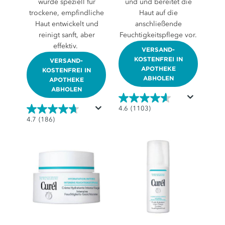
wurde speziell für
und und bereitet die
trockene, empfindliche
Haut auf die
Haut entwickelt und
anschließende
reinigt sanft, aber
Feuchtigkeitspflege vor.
effektiv.
VERSAND-
KOSTENFREI IN
VERSAND-
APOTHEKE
KOSTENFREI IN
ABHOLEN
APOTHEKE
ABHOLEN
4.6
4.6
(1103)
4.7
von
4.7
(186)
von
5
5
Sternen.
Sternen.
1103
186
Bewertungen
Bewertungen