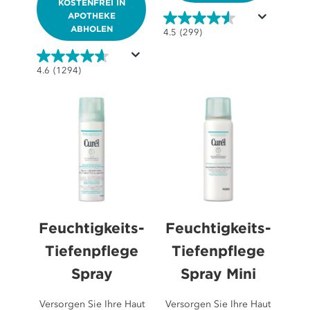
KOSTENFREI IN
APOTHEKE
ABHOLEN
4.5
4.5
(299)
von
5
4.6
4.6
(1294)
Sternen.
von
299
5
Bewertungen
Sternen.
1294
Bewertungen
Feuchtigkeits-
Feuchtigkeits-
Tiefenpflege
Tiefenpflege
Spray
Spray Mini
Versorgen Sie Ihre Haut
Versorgen Sie Ihre Haut