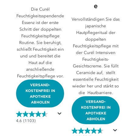
e
Die Curél
Feuchtigkeitsspendende
Vervollständigen Sie das
Essenz ist der erste
japanische
Schritt der doppelten
Hautpflegeritual der
Feuchtigkeitspflege
doppelten
Routine. Sie beruhigt,
Feuchtigkeitspflege mit
schließt Feuchtigkeit ein
der Curél Intensiven
und und bereitet die
Feuchtigkeits-
Haut auf die
Gesichtscreme. Sie füllt
anschließende
Ceramide auf, stellt
Feuchtigkeitspflege vor.
essentielle Feuchtigkeit
VERSAND-
wieder her und stärkt so
KOSTENFREI IN
die Hautbarriere.
APOTHEKE
VERSAND-
ABHOLEN
KOSTENFREI IN
APOTHEKE
ABHOLEN
4.6
4.6
(1103)
von
5