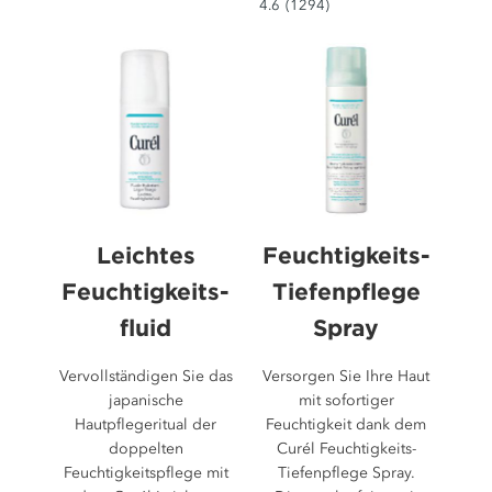
4.6
4.6
(1294)
Sternen.
von
1103
5
Bewertungen
Sternen.
1294
Bewertungen
Leichtes
Feuchtigkeits-
Feuchtigkeits-
Tiefenpflege
fluid
Spray
Vervollständigen Sie das
Versorgen Sie Ihre Haut
japanische
mit sofortiger
Hautpflegeritual der
Feuchtigkeit dank dem
doppelten
Curél Feuchtigkeits-
Feuchtigkeitspflege mit
Tiefenpflege Spray.