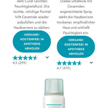
dem Curél Leichten
Dieses ultrafeine mit
Feuchtigkeitsfluid. Die
Ceramiden
leichte, milchige Formel
angereichterte Spray
hilft Ceramide wieder
stärkt die Hautbarriere
aufzufüllen und die
trockener, empfindlicher
Hautbarriere zu stärken.
Haut und schließt
Feuchtigkeit ein.
VERSAND-
KOSTENFREI IN
VERSAND-
APOTHEKE
KOSTENFREI IN
ABHOLEN
APOTHEKE
ABHOLEN
4.5
4.5
(299)
von
4.7
4.7
(375)
5
von
Sternen.
5
299
Sternen.
Bewertungen
375
Bewertungen