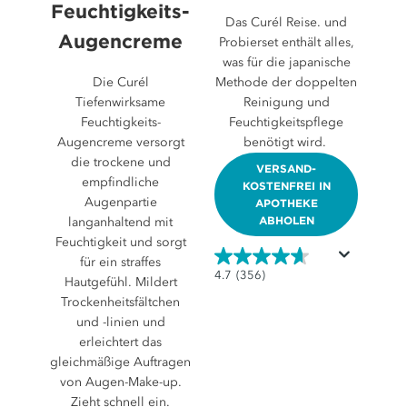
Feuchtigkeits-
Das Curél Reise. und
Augencreme
Probierset enthält alles,
was für die japanische
Die Curél
Methode der doppelten
Tiefenwirksame
Reinigung und
Feuchtigkeits-
Feuchtigkeitspflege
Augencreme versorgt
benötigt wird.
die trockene und
VERSAND-
empfindliche
KOSTENFREI IN
Augenpartie
APOTHEKE
ABHOLEN
langanhaltend mit
Feuchtigkeit und sorgt
für ein straffes
4.7
4.7
(356)
Hautgefühl. Mildert
von
Trockenheitsfältchen
5
und -linien und
Sternen.
erleichtert das
356
gleichmäßige Auftragen
Bewertungen
von Augen-Make-up.
Zieht schnell ein.