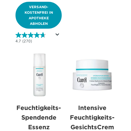
VERSAND-
KOSTENFREI IN
APOTHEKE
ABHOLEN
4.7
4.7
(270)
von
5
Sternen.
270
Bewertungen
Feuchtigkeits-
Intensive
Spendende
Feuchtigkeits-
Essenz
GesichtsCrem